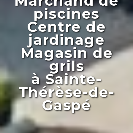
Marchand de
piscines
Centre de
jardinage
Magasin de
grils
à Sainte-
Thérèse-de-
Gaspé