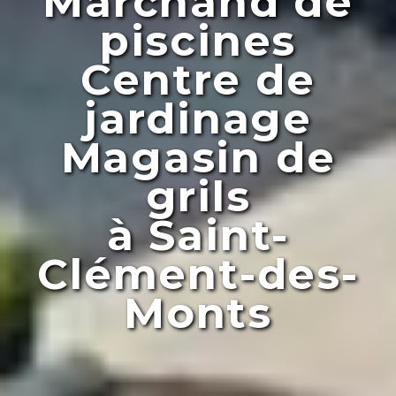
Marchand de
piscines
Centre de
jardinage
Magasin de
grils
à Saint-
Clément-des-
Monts