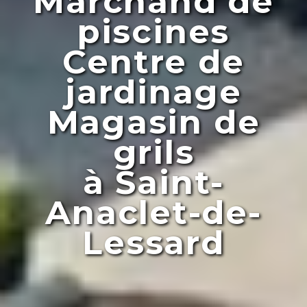
Marchand de
piscines
Centre de
jardinage
Magasin de
grils
à Saint-
Anaclet-de-
Lessard