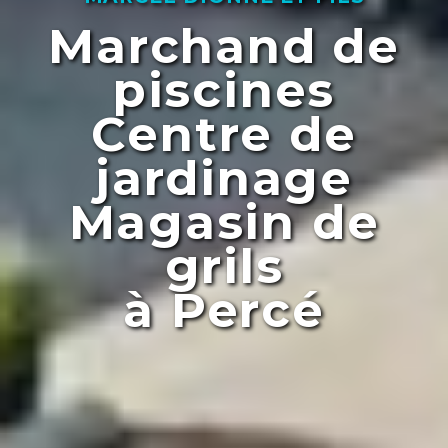
Marchand de
piscines
Centre de
jardinage
Magasin de
grils
à Percé