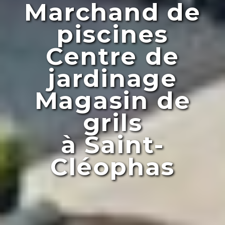
Marchand de
piscines
Centre de
jardinage
Magasin de
grils
à Saint-
Cléophas