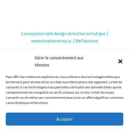
d’aménagement paysager | Pépinière| Paysagiste
Conception web design direction artistique |
www.stephaneroy.ca
|
MePassions
Gérer le consentement aux
témoins
© 2023 Tous droits réservés — Marcel Dionne et Fils
Pour offrir les meilleures expériences, nous utilisons des technologies telles que
les témoins pour stocker et/ou accéder aux informations des appareils. Le fait de
Nous joindre
Passion jardins
Club Piscine
Passion Feu
consentir à ces technologies nous permettra de traiter des données telles que le
comportement de navigation ou les ID uniques sur ce site. Le fait de ne pas
Foyers | Napoléon
consentir ou de retirer son consentement peut avoir un effet négatif sur certaines
caractéristiques et fonctions.
Accepter