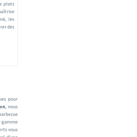
s plats
aîtrise
né, les
rer des
ues pour
eon
, nous
 barbecue
 de gamme
erts vous