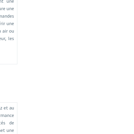
ent une
ure une
mmandes
rir une
 air ou
ur, les
z et au
ormance
tés de
met une