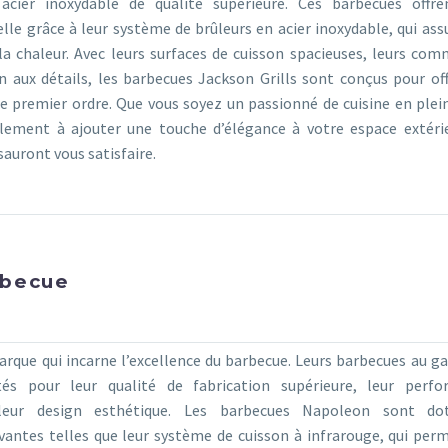
 acier inoxydable de qualité supérieure. Ces barbecues offr
le grâce à leur système de brûleurs en acier inoxydable, qui ass
la chaleur. Avec leurs surfaces de cuisson spacieuses, leurs co
n aux détails, les barbecues Jackson Grills sont conçus pour off
e premier ordre. Que vous soyez un passionné de cuisine en plein
lement à ajouter une touche d’élégance à votre espace extérie
sauront vous satisfaire.
rbecue
rque qui incarne l’excellence du barbecue. Leurs barbecues au ga
és pour leur qualité de fabrication supérieure, leur perf
 leur design esthétique. Les barbecues Napoleon sont do
vantes telles que leur système de cuisson à infrarouge, qui per