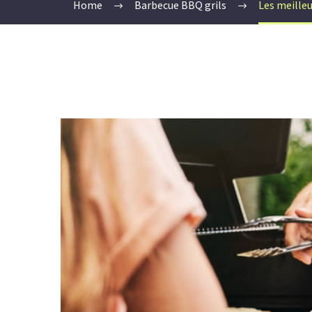
Home
Barbecue BBQ grils
Les meilleu