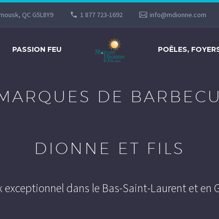
imousk, QC G5L8Y9
1 877 723-1692
info@mdionne.com
PASSION FEU
POÊLES, FOYER
 MARQUES DE BARBEC
DIONNE ET FILS
x exceptionnel dans le Bas-Saint-Laurent et en 