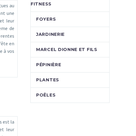
FITNESS
cues au
ant une
FOYERS
et leur
tème de
JARDINERIE
érentes
fête en
MARCEL DIONNE ET FILS
e à vos
PÉPINIÈRE
PLANTES
POÊLES
 est la
et leur