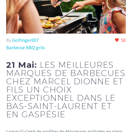
By
Golfinger007
50
Barbecue BBQ grils
21 Mai:
LES MEILLEURES
MARQUES DE BARBECUES
CHEZ MARCEL DIONNE ET
FILS UN CHOIX
EXCEPTIONNEL DANS LE
BAS-SAINT-LAURENT ET
EN GASPÉSIE
Lorsqu’il s’agit de profiter de délicieuses grillades en plein