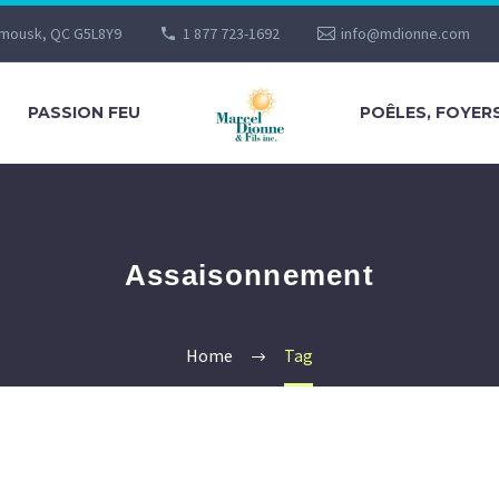
imousk, QC G5L8Y9
1 877 723-1692
info@mdionne.com
PASSION FEU
POÊLES, FOYER
Assaisonnement
Home
Tag