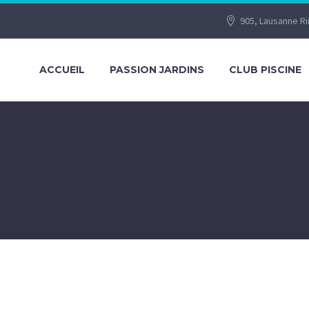
905, Lausanne R
ACCUEIL
PASSION JARDINS
CLUB PISCINE