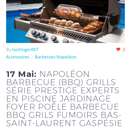
By
Golfinger007
3
Accessoires
Barbecues Napoléon
17 Mai:
NAPOLÉON
BARBECUE (BBQ) GRILLS
SÉRIE PRESTIGE EXPERTS
EN PISCINE JARDINAGE
FOYER POÊLE BARBECUE
BBQ GRILS FUMOIRS BAS-
SAINT-LAURENT GASPÉSIE