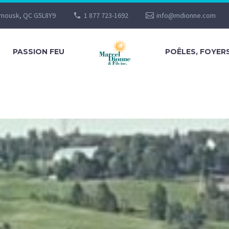
imousk, QC G5L8Y9
1 877 723-1692
info@mdionne.com
PASSION FEU
POÊLES, FOYER