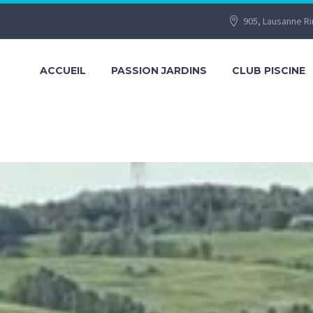
905, Lausanne R
ACCUEIL
PASSION JARDINS
CLUB PISCINE