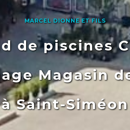
MARCEL DIONNE ET FILS
d de piscines C
nage Magasin de
à Saint-Siméon