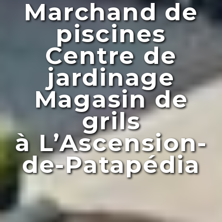
Marchand de
piscines
Centre de
jardinage
Magasin de
grils
à L’Ascension-
de-Patapédia