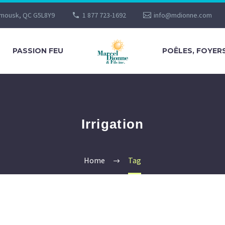
imousk, QC G5L8Y9
1 877 723-1692
info@mdionne.com
PASSION FEU
POÊLES, FOYER
Irrigation
Home
Tag