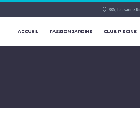
905, Lausanne R
ACCUEIL
PASSION JARDINS
CLUB PISCINE