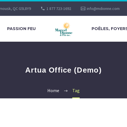
imousk, QC G5L8Y9
1 877 723-1692
info@mdionne.com
PASSION FEU
POÊLES, FOYER
Artua Office (Demo)
Home
Tag