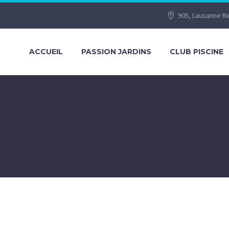
905, Lausanne R
ACCUEIL
PASSION JARDINS
CLUB PISCINE