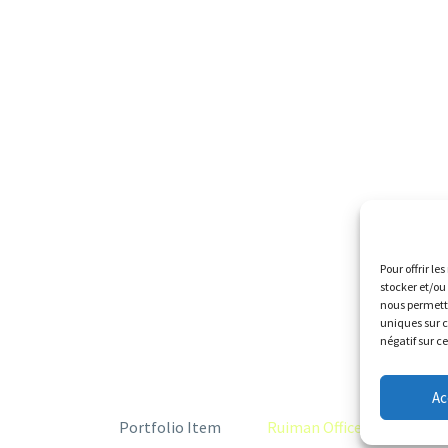
Pour offrir l
stocker et/ou
nous permettr
uniques sur c
négatif sur c
Ac
Home
Portfolio Item
Ruiman Office (Demo)