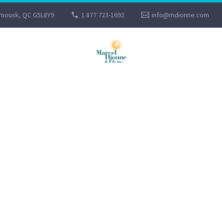
imousk, QC G5L8Y9
1 877 723-1692
info@mdionne.com
PASSION FEU
POÊLES, FOYER