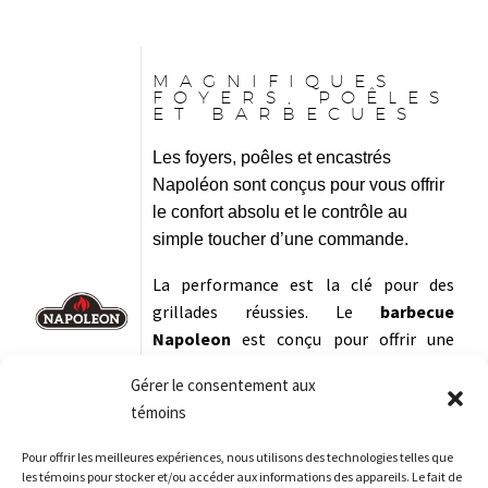
MAGNIFIQUES
FOYERS, POÊLES
ET BARBECUES
Les foyers, poêles et encastrés
Napoléon sont conçus pour vous offrir
le confort absolu et le contrôle au
simple toucher d’une commande.
La performance est la clé pour des
grillades réussies. Le
barbecue
Napoleon
est conçu pour offrir une
performance exceptionnelle
. Les
Gérer le consentement aux
brûleurs en acier inoxydable offrent une
témoins
chaleur uniforme et constante, ce qui
signifie que vos
aliments sont cuits à la
Pour offrir les meilleures expériences, nous utilisons des technologies telles que
perfection
. Le
système de contrôle
de
les témoins pour stocker et/ou accéder aux informations des appareils. Le fait de