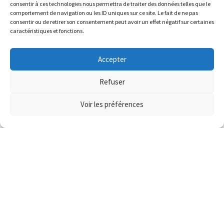
consentir à ces technologies nous permettra de traiter des données telles que le
la température permet une gestion
comportement de navigation ou les ID uniques sur ce site. Le fait de ne pas
facile et précise de la chaleur, ce qui vous
consentir ou de retirer son consentement peut avoir un effet négatif sur certaines
permet de cuisiner différents types
caractéristiques et fonctions.
d’aliments sans effort.
Accepter
Refuser
Voir les préférences